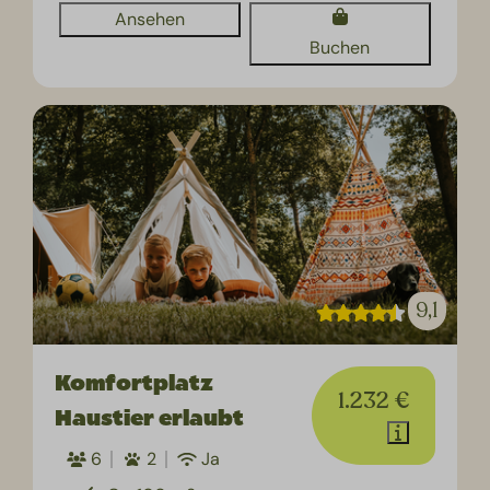
Ansehen
Buchen
9,1
Komfortplatz
1.232 €
Haustier erlaubt
6
2
Ja