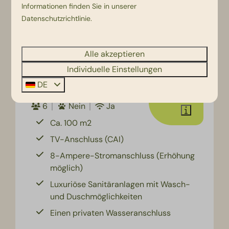
Informationen finden Sie in unserer
Datenschutzrichtlinie
.
9,2
Alle akzeptieren
Individuelle Einstellungen
DE
Komfortplatz
1.193 €
6
Nein
Ja
Ca. 100 m2
TV-Anschluss (CAI)
8-Ampere-Stromanschluss (Erhöhung
möglich)
Luxuriöse Sanitäranlagen mit Wasch-
und Duschmöglichkeiten
Einen privaten Wasseranschluss