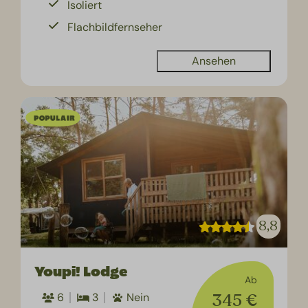
Isoliert
Flachbildfernseher
Ansehen
8,8
Youpi! Lodge
Ab
345 €
6
3
Nein