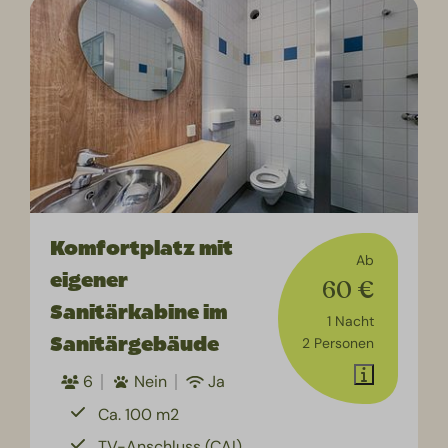
Komfortplatz mit
Ab
eigener
60 €
Sanitärkabine im
1 Nacht
Sanitärgebäude
2 Personen
6
Nein
Ja
Ca. 100 m2
TV-Anschluss (CAI)