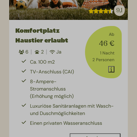
9,1
Komfortplatz
Ab
Haustier erlaubt
46 €
6
2
Ja
1 Nacht
2 Personen
Ca. 100 m2
TV-Anschluss (CAI)
8-Ampere-
Stromanschluss
(Erhöhung möglich)
Luxuriöse Sanitäranlagen mit Wasch-
und Duschmöglichkeiten
Einen privaten Wasseranschluss