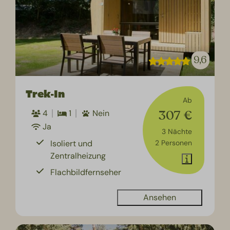
9,6
Trek-In
Ab
307 €
4
1
Nein
Ja
3 Nächte
Isoliert und
2 Personen
Zentralheizung
Flachbildfernseher
Ansehen