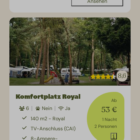
Ansehen
8,6
Komfortplatz Royal
Ab
53 €
6
Nein
Ja
140 m2 - Royal
1 Nacht
2 Personen
TV-Anschluss (CAI)
8-Ampere-