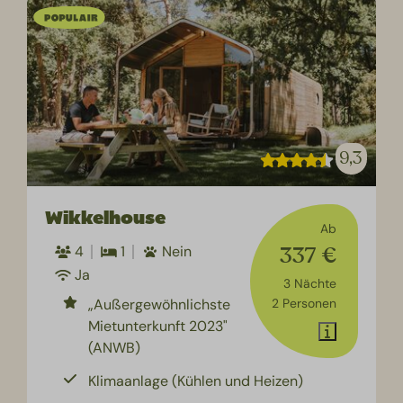
9,3
Wikkelhouse
Ab
337 €
4
1
Nein
Ja
3 Nächte
„Außergewöhnlichste
2 Personen
Mietunterkunft 2023"
(ANWB)
Klimaanlage (Kühlen und Heizen)