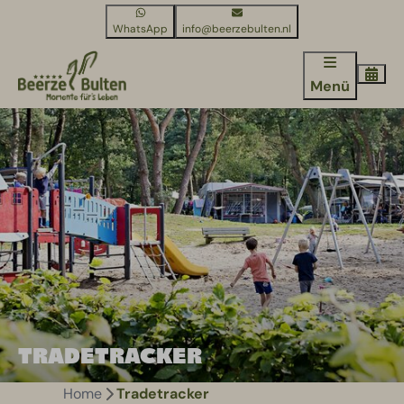
WhatsApp
info@beerzebulten.nl
Menü
TRADETRACKER
Home
Tradetracker