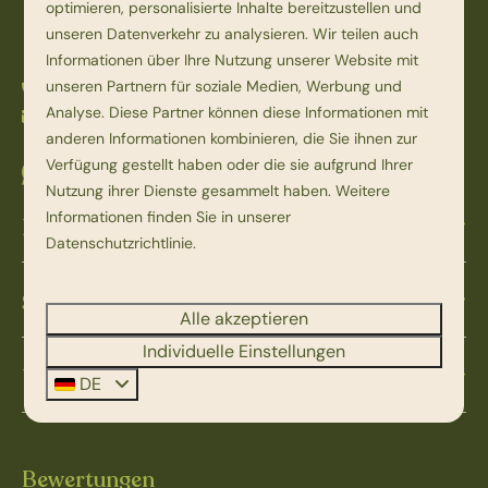
Overijssel
optimieren, personalisierte Inhalte bereitzustellen und
Nederland
unseren Datenverkehr zu analysieren. Wir teilen auch
Informationen über Ihre Nutzung unserer Website mit
unseren Partnern für soziale Medien, Werbung und
+31 523 251 398
Analyse. Diese Partner können diese Informationen mit
info@beerzebulten.nl
anderen Informationen kombinieren, die Sie ihnen zur
Verfügung gestellt haben oder die sie aufgrund Ihrer
Senden Sie uns eine Whatsapp-Nachricht
Nutzung ihrer Dienste gesammelt haben. Weitere
Informationen finden Sie in unserer
Informationen
Datenschutzrichtlinie
.
Service & Kontakt
Alle akzeptieren
Individuelle Einstellungen
Über Beerze Bulten
DE
Bewertungen