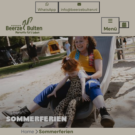
WhatsApp
info@beerzebulten.nl
Menü
SOMMERFERIEN
Home
Sommerferien