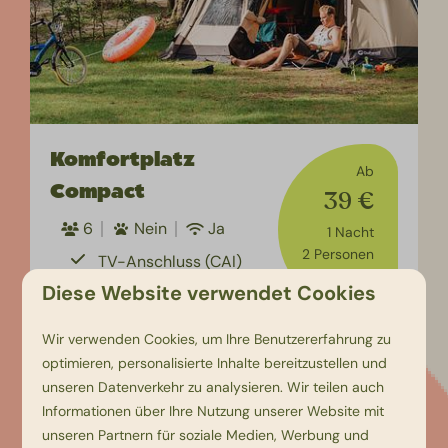
Komfortplatz
Ab
Compact
39 €
6
Nein
Ja
1 Nacht
2 Personen
TV-Anschluss (CAI)
Diese Website verwendet Cookies
8-Ampere-
Stromanschluss
Wir verwenden Cookies, um Ihre Benutzererfahrung zu
(Erhöhung möglich)
optimieren, personalisierte Inhalte bereitzustellen und
Luxuriöse Sanitäranlagen mit Wasch-
unseren Datenverkehr zu analysieren. Wir teilen auch
und Duschmöglichkeiten
Informationen über Ihre Nutzung unserer Website mit
Einen privaten Wasseranschluss
unseren Partnern für soziale Medien, Werbung und