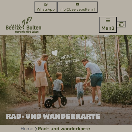
WhatsApp
info@beerzebulten.nl
Menü
RAD- UND WANDERKARTE
Home
Rad- und wanderkarte