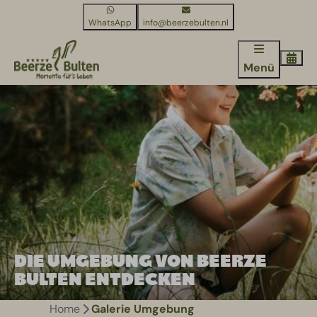
WhatsApp
info@beerzebulten.nl
Menü
DIE UMGEBUNG VON BEERZE
BULTEN ENTDECKEN
Home
Galerie Umgebung