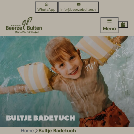
WhatsApp
info@beerzebulten.nl
Menü
BULTJE BADETUCH
Home
Bultje Badetuch