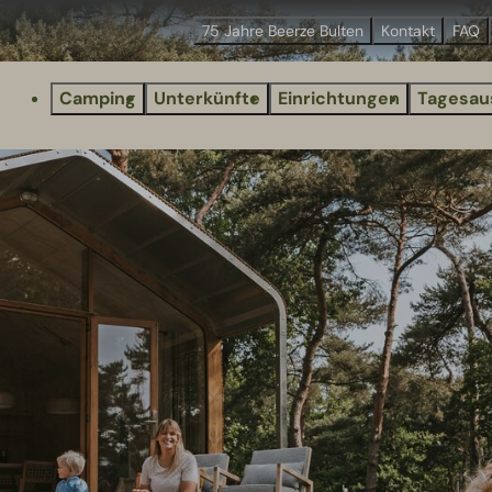
75 Jahre Beerze Bulten
Kontakt
FAQ
Camping
Unterkünfte
Einrichtungen
Tagesau