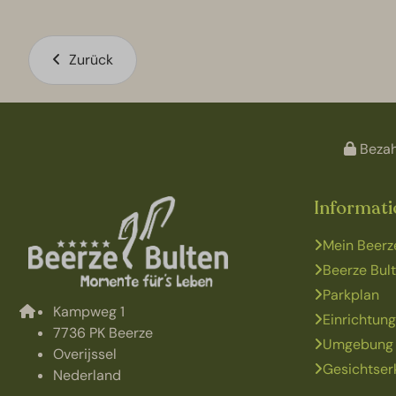
Zurück
Bezah
Informat
Mein Beerz
Beerze Bul
Parkplan
Kampweg 1
Einrichtun
7736 PK Beerze
Umgebung
Overijssel
Gesichtser
Nederland