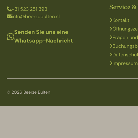
Service &
+31 523 251 398
info@beerzebulten.nl
Kontakt
Öffnungsze
Senden Sie uns eine
Fragen und
Whatsapp-Nachricht
Buchungsb
Datenschut
Impressum
© 2026 Beerze Bulten