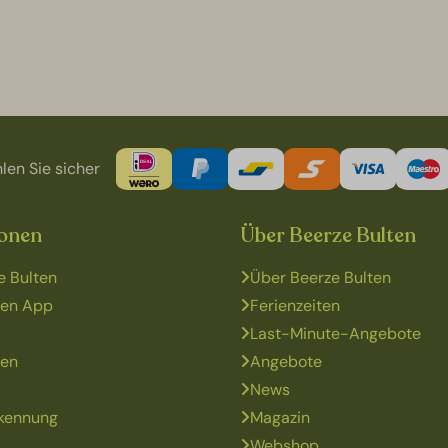
len Sie sicher
ionen
Über Beerze Bulten
e Bulten
Über Beerze Bulten
ten App
Ferienzeiten
Last-Minute-Angebote
gen
Angebote
News
kennung
Magazin
Webshop