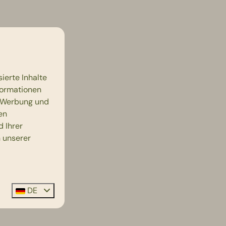
ierte Inhalte
nformationen
, Werbung und
en
d Ihrer
n unserer
DE