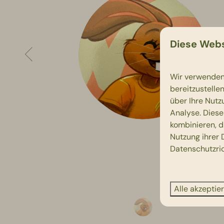
Diese Webs
Wir verwenden 
bereitzustelle
über Ihre Nutz
Analyse. Diese
kombinieren, d
Nutzung ihrer 
Datenschutzric
Alle akzeptie