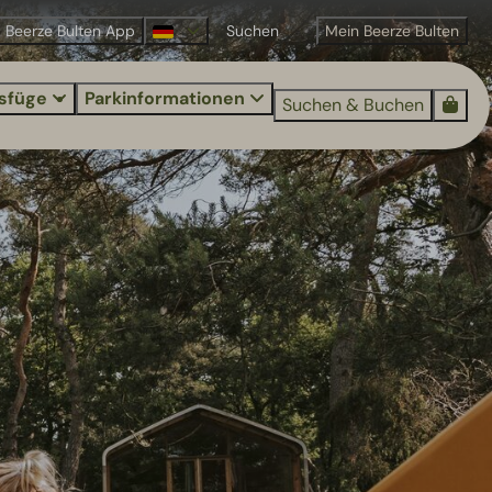
Beerze Bulten App
Mein Beerze Bulten
sfüge
Parkinformationen
Suchen & Buchen