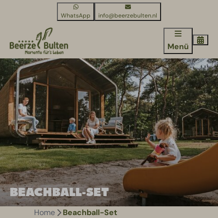
WhatsApp
info@beerzebulten.nl
Menü
BEACHBALL-SET
Home
Beachball-Set