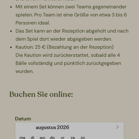
Mit einem Set können zwei Teams gegeneinander
spielen. Pro Team ist eine Größe von etwa 3 bis 6
Personen ideal.
Das Set kann an der Rezeption abgeholt und nach
dem Spiel dort wieder abgegeben werden.
Kaution: 25 € (Bezahlung an der Rezeption)
Die Kaution wird zurückerstattet, sobald alle 4
Bälle vollständig und pünktlich zurückgegeben
wurden.
Buchen Sie online:
Datum
augustus 2026
maandag
dinsdag
woensdag
donderdag
vrijdag
zaterdag
zondag
ma
di
wo
do
vr
za
zo