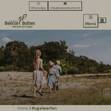
WhatsApp
info@beerzebulten.nl
Menü
Home
Kugelwerfen